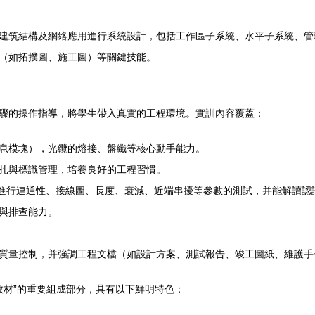
建筑結構及網絡應用進行系統設計，包括工作區子系統、水平子系統、管
（如拓撲圖、施工圖）等關鍵技能。
驟的操作指導，將學生帶入真實的工程環境。實訓內容覆蓋：
息模塊），光纜的熔接、盤纖等核心動手能力。
扎與標識管理，培養良好的工程習慣。
列），進行連通性、接線圖、長度、衰減、近端串擾等參數的測試，并能解讀
與排查能力。
質量控制，并強調工程文檔（如設計方案、測試報告、竣工圖紙、維護手
教材”的重要組成部分，具有以下鮮明特色：