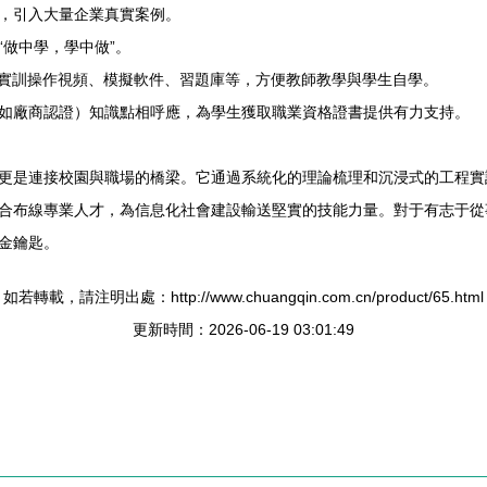
，引入大量企業真實案例。
做中學，學中做”。
、實訓操作視頻、模擬軟件、習題庫等，方便教師教學與學生自學。
如廠商認證）知識點相呼應，為學生獲取職業資格證書提供有力支持。
更是連接校園與職場的橋梁。它通過系統化的理論梳理和沉浸式的工程實
合布線專業人才，為信息化社會建設輸送堅實的技能力量。對于有志于從
金鑰匙。
如若轉載，請注明出處：http://www.chuangqin.com.cn/product/65.html
更新時間：2026-06-19 03:01:49