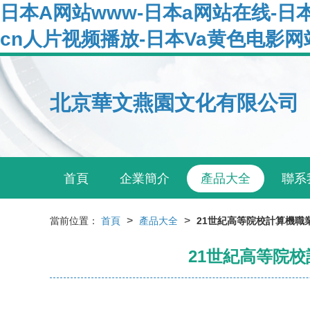
日本A网站www-日本a网站在线-日
cn人片视频播放-日本Va黄色电影网
北京華文燕園文化有限公司
首頁
企業簡介
產品大全
聯系
>
>
當前位置：
首頁
產品大全
21世紀高等院校計算機職
21世紀高等院