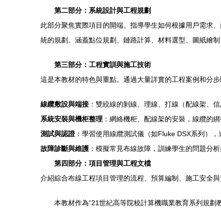
第二部分：系統設計與工程規劃
此部分聚焦實際項目的開端。指導學生如何根據用戶需求、
統的規劃。涵蓋點位規劃、鏈路計算、材料選型、圖紙繪制
第三部分：工程實訓與施工技術
這是本教材的特色與重點。通過大量詳實的工程案例和分步
線纜敷設與端接
：雙絞線的剝線、理線、打線（配線架、信
系統安裝與機柜整理
：網絡機柜、配線架的安裝，線纜的綁
測試與認證
：學習使用線纜測試儀（如Fluke DSX系
故障診斷與維護
：模擬常見布線故障，訓練學生的問題分析
第四部分：項目管理與工程文檔
介紹綜合布線工程項目管理的流程、預算編制、施工安全與
本教材作為“21世紀高等院校計算機職業教育系列規劃