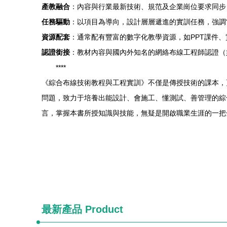
產教融合
：內容與行業最新技術、規范及企業崗位要求同步
任務驅動
：以項目為導向，設計層層遞進的實訓任務，強調“
資源配套
：通常配有豐富的數字化教學資源，如PPT課件
認證銜接
：教材內容與國內外知名的網絡布線工程師認證（
****
《綜合布線技術教程與工程實訓》不僅是傳授技術的課本，
問題，致力于培養出能設計、會施工、懂測試、善管理的綜
言，掌握本書所授知識與技能，無疑是開啟職業生涯的一把
最新產品
Product