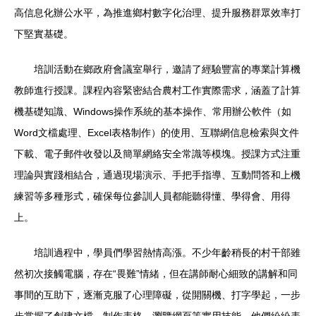
高信息化辦公水平，為推進鄉村數字化治理、提升服務群眾效率打
下堅實基礎。
培訓活動在鄉政府會議室舉行，邀請了經驗豐富的專業計算機
教師進行授課。課程內容緊密結合農村工作實際需求，涵蓋了計算
機基礎知識、Windows操作系統的基本操作、常用辦公軟件（如
Word文檔處理、Excel表格制作）的使用、互聯網信息檢索與文件
下載、電子郵件收發以及簡單網絡安全常識等模塊。授課方式注重
理論與實踐相結合，通過現場演示、手把手指導、互動問答和上機
練習等多種形式，確保每位參訓人員都能聽得懂、學得會、用得
上。
培訓過程中，學員們學習熱情高漲。不少年齡稍長的村干部雖
然初次接觸電腦，存在“畏難”情緒，但在講師耐心細致的講解和同
事間的互助下，逐漸克服了心理障礙，從開關機、打字學起，一步