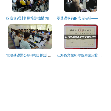
探索優質計算機培訓機構 如何選擇并開啟技術提升之旅
零基礎學員的成長階梯——探訪常熟捷梯教育電腦辦公培訓
電腦基礎辦公軟件培訓與計算機一級考試 寶媽學電腦的實用指南
江海職業技術學院畢業證樣本與計算機技術培訓解析