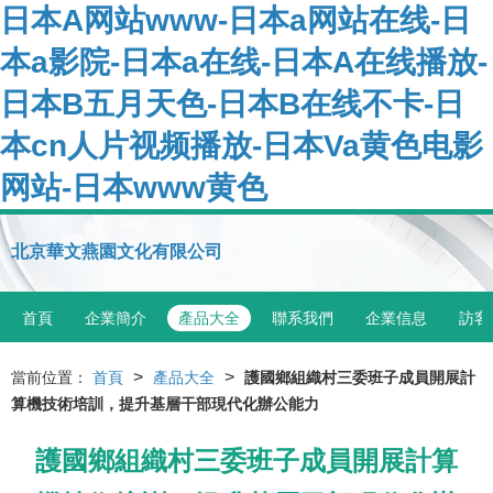
日本A网站www-日本a网站在线-日
本a影院-日本a在线-日本A在线播放-
日本B五月天色-日本B在线不卡-日
本cn人片视频播放-日本Va黄色电影
网站-日本www黄色
北京華文燕園文化有限公司
首頁
企業簡介
產品大全
聯系我們
企業信息
訪客
>
>
當前位置：
首頁
產品大全
護國鄉組織村三委班子成員開展計
算機技術培訓，提升基層干部現代化辦公能力
護國鄉組織村三委班子成員開展計算