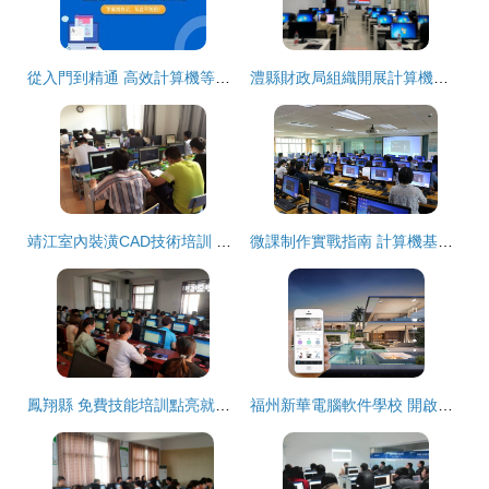
從入門到精通 高效計算機等級與技能培訓指南
澧縣財政局組織開展計算機技能知識培訓會，提升財政隊伍信息化水平
靖江室內裝潢CAD技術培訓 專業提升計算機設計能力的關鍵途徑
微課制作實戰指南 計算機基礎實驗教學中心技術培訓全流程解析
鳳翔縣 免費技能培訓點亮就業之路，計算機技術助力重點群體啟新程
福州新華電腦軟件學校 開啟計算機技術職業未來的專業平臺