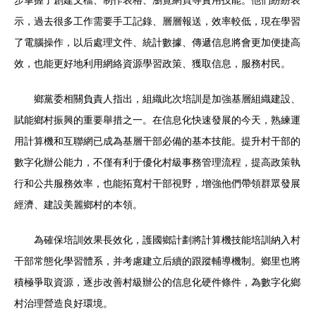
步掌握了創建文檔、制作表格、瀏覽網頁等實用技能。他們紛紛表
示，過去很多工作需要手工記錄、層層報送，效率較低，現在學習
了電腦操作，以后處理文件、統計數據、傳遞信息將會更加便捷高
效，也能更好地利用網絡資源學習政策、獲取信息，服務村民。
鄉黨委相關負責人指出，組織此次培訓是加強基層組織建設、
賦能鄉村振興的重要舉措之一。在信息化快速發展的今天，熟練運
用計算機和互聯網已成為基層干部必備的基本技能。提升村干部的
數字化辦公能力，不僅有利于優化村級事務管理流程，提高政策執
行和公共服務效率，也能拓寬村干部視野，增強他們帶領群眾發展
經濟、建設美麗鄉村的本領。
為確保培訓效果長效化，護國鄉計劃將計算機技能培訓納入村
干部常態化學習體系，并考慮建立后續的跟蹤輔導機制。鄉里也將
積極爭取資源，逐步改善村級辦公的信息化硬件條件，為數字化鄉
村治理營造良好環境。