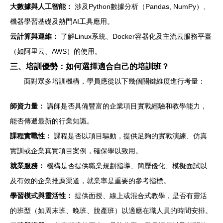
大數據與人工智能：
涉及Python數據分析（Pandas, NumPy）、
機器學習基礎及熱門AI工具應用。
云計算與運維：
了解Linux系統、Docker容器化及主流云服務平臺
（如阿里云、AWS）的使用。
三、培訓優勢：如何選擇適合自己的培訓班？
面對眾多培訓機構，學員應從以下幾個關鍵維度進行考量：
師資力量：
講師是否具備豐富的企業項目實戰經驗和教學能力，
能否傳遞最新的行業知識。
課程實戰性：
課程是否以項目驅動，提供足夠的實戰演練、仿真
實訓或企業真實項目案例，確保學以致用。
就業服務：
機構是否提供職業規劃指導、簡歷優化、模擬面試以
及有效的企業推薦渠道，就業率是重要的參考指標。
學習模式與靈活性：
提供面授、線上或混合式教學，是否有靈活
的班型（如周末班、晚班、脫產班）以適應在職人員的時間安排。