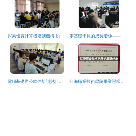
探索優質計算機培訓機構 如何選擇并開啟技術提升之旅
零基礎學員的成長階梯——探訪常熟捷梯教育電腦辦公培訓
電腦基礎辦公軟件培訓與計算機一級考試 寶媽學電腦的實用指南
江海職業技術學院畢業證樣本與計算機技術培訓解析