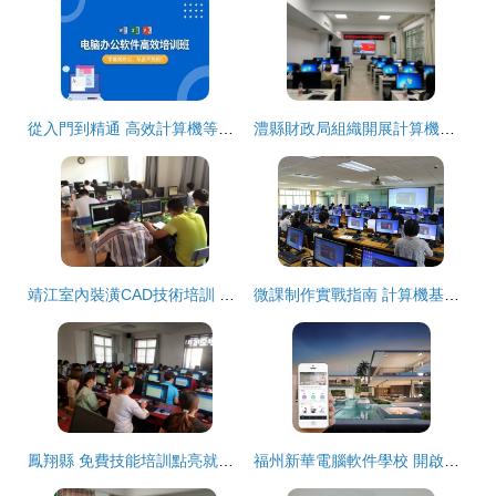
從入門到精通 高效計算機等級與技能培訓指南
澧縣財政局組織開展計算機技能知識培訓會，提升財政隊伍信息化水平
靖江室內裝潢CAD技術培訓 專業提升計算機設計能力的關鍵途徑
微課制作實戰指南 計算機基礎實驗教學中心技術培訓全流程解析
鳳翔縣 免費技能培訓點亮就業之路，計算機技術助力重點群體啟新程
福州新華電腦軟件學校 開啟計算機技術職業未來的專業平臺