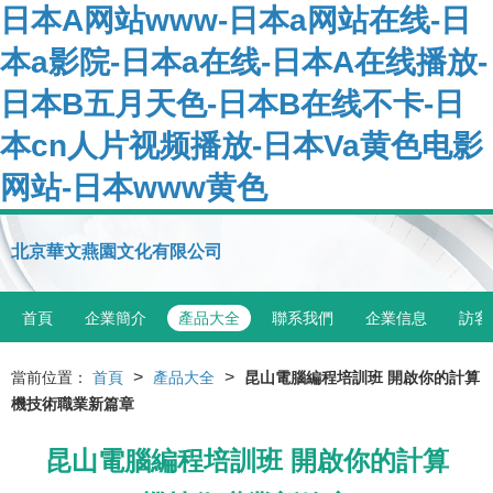
日本A网站www-日本a网站在线-日
本a影院-日本a在线-日本A在线播放-
日本B五月天色-日本B在线不卡-日
本cn人片视频播放-日本Va黄色电影
网站-日本www黄色
北京華文燕園文化有限公司
首頁
企業簡介
產品大全
聯系我們
企業信息
訪客
>
>
當前位置：
首頁
產品大全
昆山電腦編程培訓班 開啟你的計算
機技術職業新篇章
昆山電腦編程培訓班 開啟你的計算