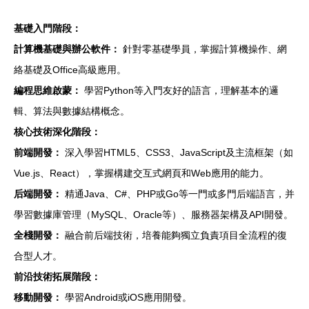
基礎入門階段：
計算機基礎與辦公軟件：
針對零基礎學員，掌握計算機操作、網
絡基礎及Office高級應用。
編程思維啟蒙：
學習Python等入門友好的語言，理解基本的邏
輯、算法與數據結構概念。
核心技術深化階段：
前端開發：
深入學習HTML5、CSS3、JavaScript及主流框架（如
Vue.js、React），掌握構建交互式網頁和Web應用的能力。
后端開發：
精通Java、C#、PHP或Go等一門或多門后端語言，并
學習數據庫管理（MySQL、Oracle等）、服務器架構及API開發。
全棧開發：
融合前后端技術，培養能夠獨立負責項目全流程的復
合型人才。
前沿技術拓展階段：
移動開發：
學習Android或iOS應用開發。